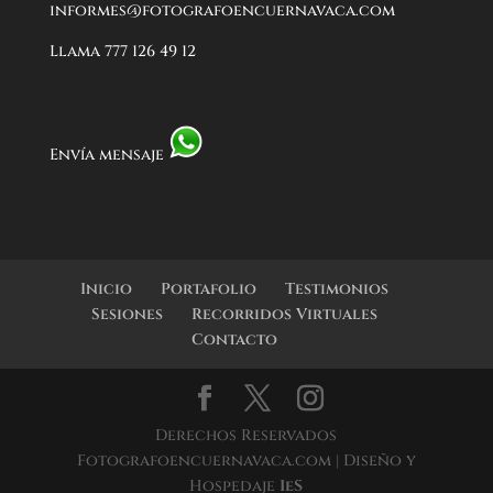
informes@fotografoencuernavaca.com
Llama 777 126 49 12
Envía mensaje
Inicio
Portafolio
Testimonios
Sesiones
Recorridos Virtuales
Contacto
Derechos Reservados
Fotografoencuernavaca.com | Diseño y
Hospedaje
IeS