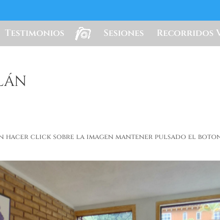
Testimonios
Sesiones
Recorridos 
lán
n hacer click sobre la imagen mantener pulsado el boto