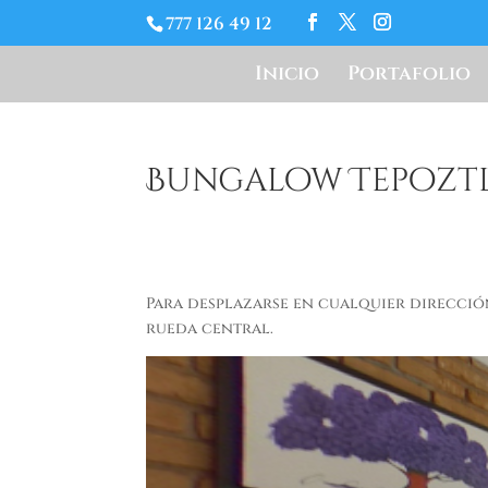
777 126 49 12
Inicio
Portafolio
Bungalow Tepozt
Para desplazarse en cualquier direcció
rueda central.